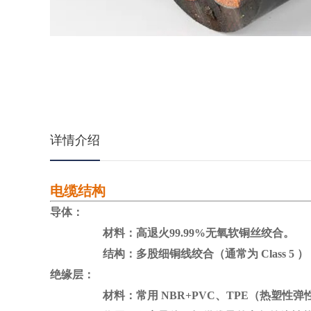
详情介绍
电缆结构
导体：
材料：高退火99.99%无氧软铜丝绞合。
结构：多股细铜线绞合（通常为 Class 5 ）
绝缘层：
材料：常用 NBR+PVC、TPE（热塑性弹性体