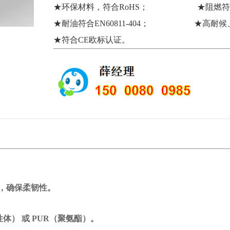
★环保材料，符合RoHS； ★阻燃符合IEC6
★耐油符合EN60811-404； ★高耐候
★符合CE欧标认证。
，确保柔韧性。
） 或 PUR（聚氨酯）。