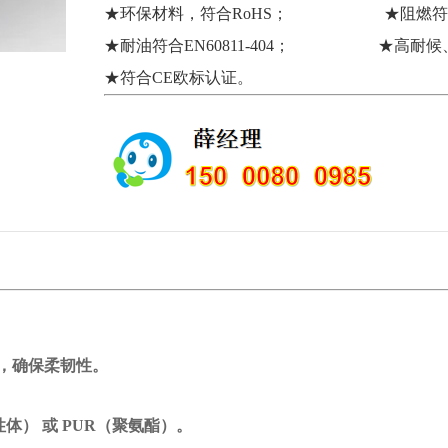
★
环保材料，符合RoHS；
★
阻燃符合
★
耐油符合EN60811-404；
★
高耐候
★
符合CE欧标认证。
，确保柔韧性。
） 或 PUR（聚氨酯）。