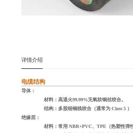
详情介绍
电缆结构
导体：
材料：高退火99.99%无氧软铜丝绞合。
结构：多股细铜线绞合（通常为 Class 5 ）
绝缘层：
材料：常用 NBR+PVC、TPE（热塑性弹性体