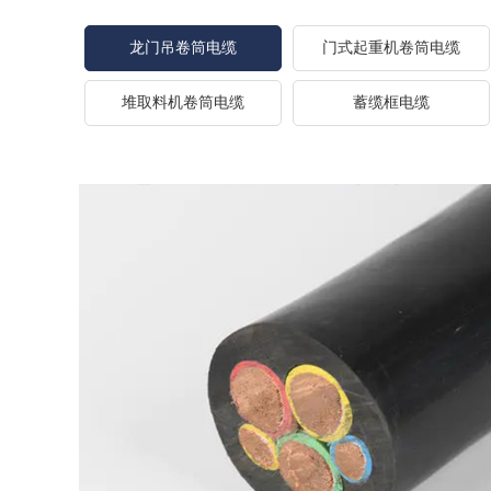
龙门吊卷筒电缆
门式起重机卷筒电缆
堆取料机卷筒电缆
蓄缆框电缆