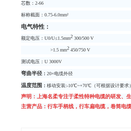
芯数：2-66
标称截面：0.75-6.0mm²
电气特性：
2
额定电压：U0/U≤1.5mm
300/500 V
2
>1.5 mm
450/750 V
测试电压：U 3000V
弯曲半径
：
20×电缆外径
温度范围
：
移动安装:-10℃~+70℃（可根据设计要求
声明：上海名柔专注于柔性特种电缆的研发、生
主营产品：行车手柄线，行车扁电缆，卷筒电