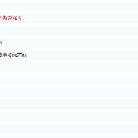
抗撕裂强度。
5
接地黄绿芯线