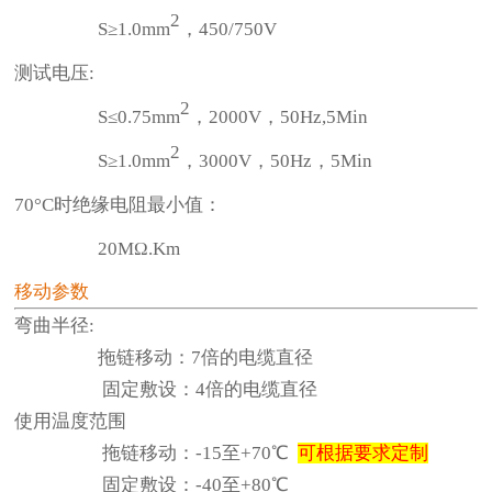
2
S≥1.0mm
，450/750V
测试电压:
2
S≤0.75mm
，2000V，50Hz,5Min
2
S≥1.0mm
，3000V，50Hz，5Min
70°C时绝缘电阻最小值：
20MΩ.Km
移动参数
弯曲半径:
拖链移动：7倍的电缆直径
固定敷设：4倍的电缆直径
使用温度范围
拖链移动：-15至+70℃
可根据要求定制
固定敷设：-40至+80℃