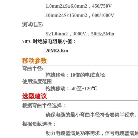
1.0mm2≤S≤6.0mm2，450/750V
10mm2≤S≤150mm2，600/1000V
测试电压:
S≥1.0mm2，3000V，50Hz,5Min
70°C时绝缘电阻最小值：
20MΩ.Km
移动参数
弯曲半径:
拖拽移动：10倍的电缆直径
使用温度范围
拖拽移动：-40至+120
℃
选型建议
根据弯曲半径选择：
确保电缆的最小弯曲半径符合卷筒半径求
根据负载选择：
动力电缆需满足功率需求，信号电缆需满足