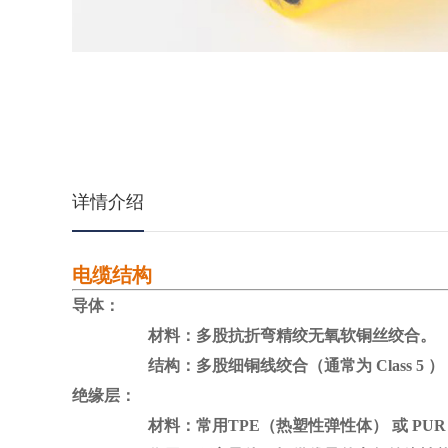
详情介绍
电缆结构
导体：
材料：
多股抗折弯精绞无氧软铜丝绞合
。
结构：多股细铜线绞合（通常为 Class 5 ）
绝缘层：
材料：常用TPE（热塑性弹性体） 或 PUR