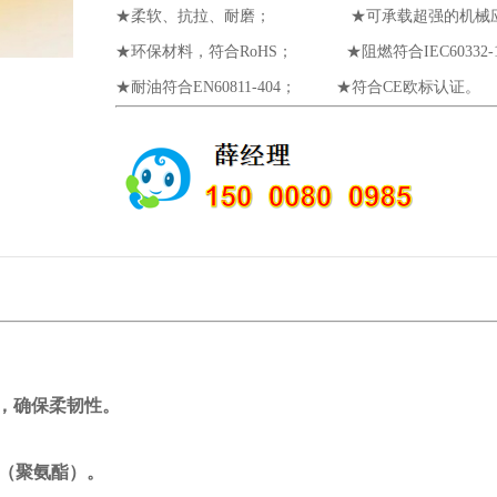
★柔软、抗拉、耐磨； ★可承载超强的机械
★环保材料，符合RoHS； ★阻燃符合IEC60332-1
★耐油符合EN60811-404；
★
符合CE欧标认证。
，确保柔韧性。
（聚氨酯）。