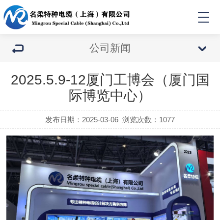
公司新闻
2025.5.9-12厦门工博会（厦门国
际博览中心）
发布日期：2025-03-06
浏览次数：
1077